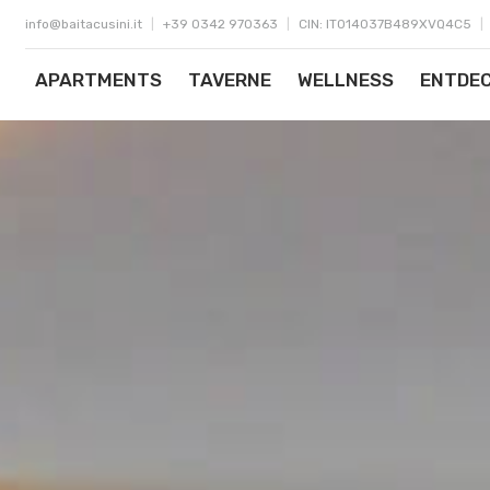
info@baitacusini.it
|
+39 0342 970363
|
CIN: IT014037B489XVQ4C5
|
APARTMENTS
TAVERNE
WELLNESS
ENTDEC