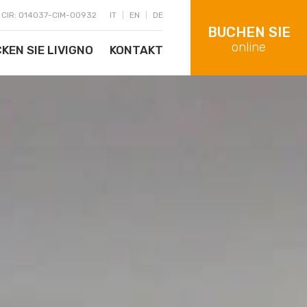
|
CIR: 014037-CIM-00932
IT
|
EN
|
DE
BUCHEN SIE
online
KEN SIE LIVIGNO
KONTAKT