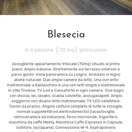
Blesecia
4-6 persone
70 mq
primo piano
Accogliente appartamento trilocale (70mq) situato al primo
piano. Ampio balcone. Direttamente sul terrazzo solarium e
parco giochi. Vista panoramica su Livigno. Arredato in legno
abete naturale. Due ampie camere da letto. Una con letto
matrimoniale a Baldacchino e una con letti singoli o matrimoniale
in stile Tirolese. TV-Led e Cassaforte in ogni camera. Due bagni
con doccia, wc, lavabo, scalda salviette, asciugacapelli. Ampio
soggiorno con divano letto matrimoniale, TV-LED satellitare.
Tavolo da pranzo. Angolo cottura completo di tutte le stoviglie,
normali suppellettili ed elettrodomestici (lavastoviglie,
vetroceramica ad induzione, forno microonde, frigorifero,
macchina da caffè Melita, Macchina Caffe Espresso in Capsule,
bollitore, tostapane). Connessione Wi-fi. Aspirapolvere