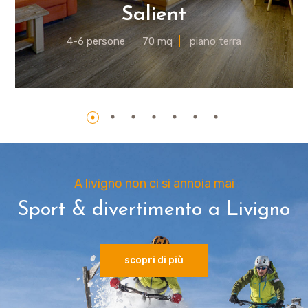
Salient
4-6 persone
70 mq
piano terra
A livigno non ci si annoia mai
Sport & divertimento a Livigno
scopri di più